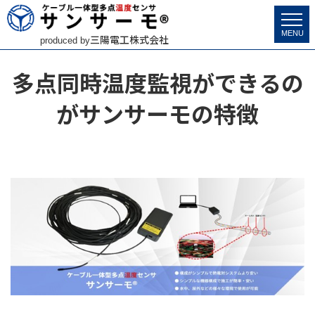
サンサーモ
>
特 徴
>
多点同時温度監視
MENU
三陽電工株式会社
produced by
多点同時温度監視ができるの
がサンサーモの特徴