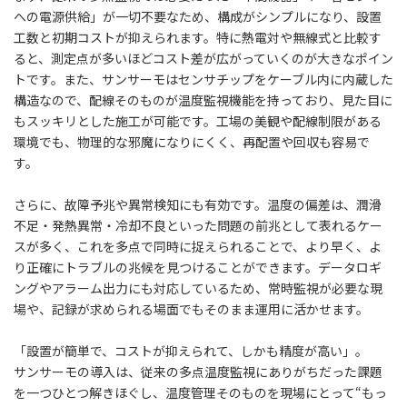
への電源供給」が一切不要なため、構成がシンプルになり、設置
工数と初期コストが抑えられます。特に熱電対や無線式と比較す
ると、測定点が多いほどコスト差が広がっていくのが大きなポイン
トです。また、サンサーモはセンサチップをケーブル内に内蔵した
構造なので、配線そのものが温度監視機能を持っており、見た目に
もスッキリとした施工が可能です。工場の美観や配線制限がある
環境でも、物理的な邪魔になりにくく、再配置や回収も容易で
す。
さらに、故障予兆や異常検知にも有効です。温度の偏差は、潤滑
不足・発熱異常・冷却不良といった問題の前兆として表れるケー
スが多く、これを多点で同時に捉えられることで、より早く、よ
り正確にトラブルの兆候を見つけることができます。データロギ
ングやアラーム出力にも対応しているため、常時監視が必要な現
場や、記録が求められる場面でもそのまま運用に活かせます。
「設置が簡単で、コストが抑えられて、しかも精度が高い」。
サンサーモの導入は、従来の多点温度監視にありがちだった課題
を一つひとつ解きほぐし、温度管理そのものを現場にとって“もっ