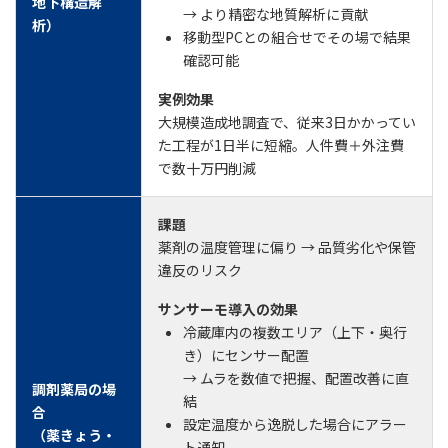
地下構造解
→ より精密な地質解析に貢献
析）
移動型PCとの組合せでその場で結果
確認可能
実例効果
大規模造成地調査で、従来3日かかってい
た工程が1日半に短縮。人件費＋外注費
で数十万円削減
課題
薬剤の温度管理に偏り → 品質劣化や保管
違反のリスク
サンサーモ導入の効果
冷蔵庫内の複数エリア（上下・奥行
き）にセンサー配置
→ ムラを数値で把握、配置改善に直
調剤薬局の場
結
合
設定温度から逸脱した場合にアラー
（薬きょう・
ト通知