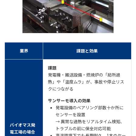
業界
課題と効果
課題
発電機・搬送設備・燃焼炉の「局所過
熱」や「温度ムラ」が、事故や停止リス
クにつながる
サンサーモ導入の効果
発電設備のベアリング部数十か所に
センサーを設置
→ 異常な過熱をリアルタイム検知、
バイオマス発
トラブルの前に保全対応可能
電工場の場合
高温環境下でも長期耐久、1本のケー