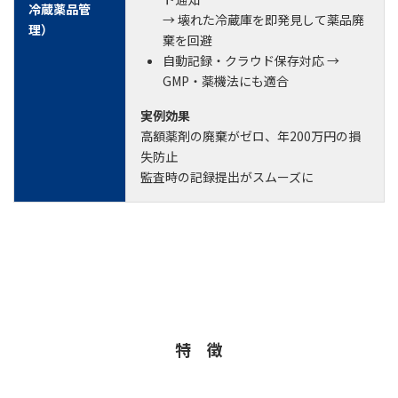
冷蔵薬品管
→ 壊れた冷蔵庫を即発見して薬品廃
理）
棄を回避
自動記録・クラウド保存対応 →
GMP・薬機法にも適合
実例効果
高額薬剤の廃棄がゼロ、年200万円の損
失防止
監査時の記録提出がスムーズに
特 徴