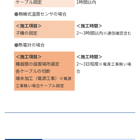
ケ－ブル固定
1時間以内
●
無線式温度センサの場合
＜施工項目＞
＜施工時間＞
子機の固定
2～3時間以内
※通信確認含む
●
熱電対の場合
＜施工項目＞
＜施工時間＞
機器類の設置場所選定
2～3日程度
※電源工事無い場
各ケーブルの切断
合
端末加工（電源工事）
※電源
工事無い場合ケーブル固定