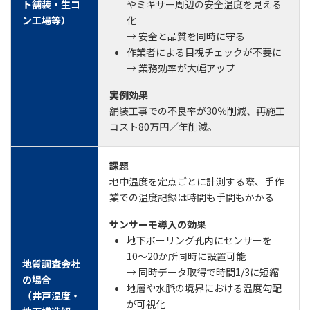
ト舗装・生コ
やミキサー周辺の安全温度を見える
ン工場等）
化
→ 安全と品質を同時に守る
作業者による目視チェックが不要に
→ 業務効率が大幅アップ
実例効果
舗装工事での不良率が30％削減、再施工
コスト80万円／年削減。
課題
地中温度を定点ごとに計測する際、手作
業での温度記録は時間も手間もかかる
サンサーモ導入の効果
地下ボーリング孔内にセンサーを
10〜20か所同時に設置可能
地質調査会社
→ 同時データ取得で時間1/3に短縮
の場合
地層や水脈の境界における温度勾配
（井戸温度・
が可視化