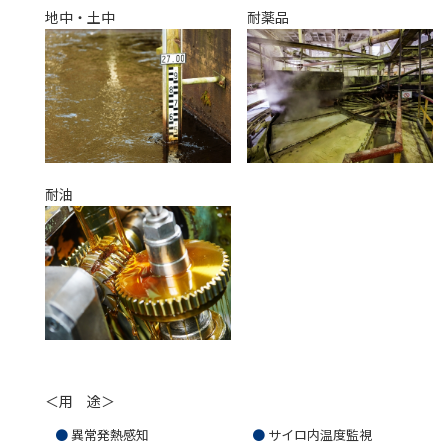
地中・土中
耐薬品
耐油
＜用 途＞
異常発熱感知
サイロ内温度監視