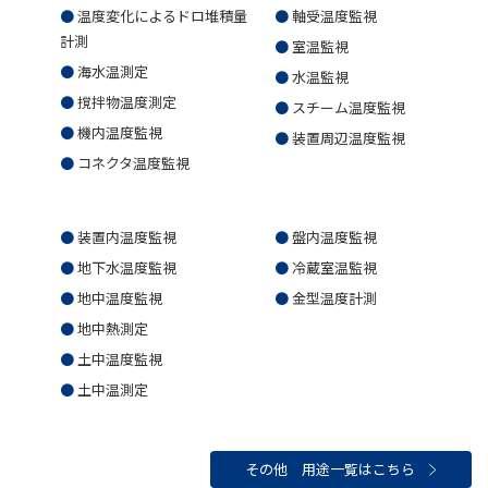
温度変化によるドロ堆積量
軸受温度監視
計測
室温監視
海水温測定
水温監視
撹拌物温度測定
スチーム温度監視
機内温度監視
装置周辺温度監視
コネクタ温度監視
装置内温度監視
盤内温度監視
地下水温度監視
冷蔵室温監視
地中温度監視
金型温度計測
地中熱測定
土中温度監視
土中温測定
その他 用途一覧はこちら