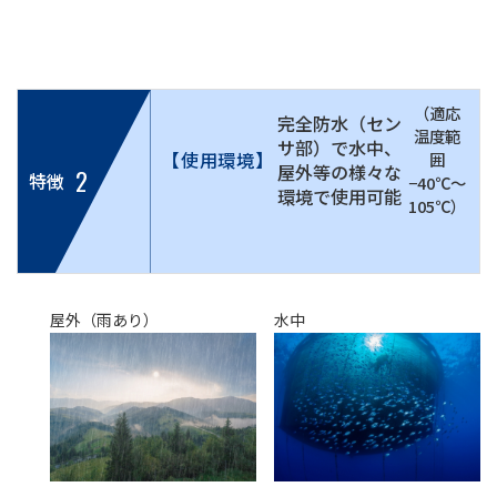
（適応
完全防水（セン
温度範
サ部）で水中、
【使用環境】
囲
屋外等の様々な
2
特徴
−40℃〜
環境で使用可能
105℃）
屋外（雨あり）
水中