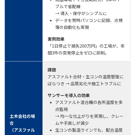
ブルで省配線
→ 導入・保守がシンプルに
データを常時パソコンに記録、点検
簿の自動化も実現
実例効果
「1日停止で損失200万円」の工場が、年
間3件の突発停止をゼロに抑制。
課題
アスファルト合材・生コンの温度管理に
ばらつき → 品質劣化や施工トラブルに
サンサーモ導入の効果
アスファルト混合機の各所温度を多
点監視
土木会社の場
→ 均一な仕上がりを実現し、クレー
合
ムや手直しが減少
（アスファル
生コンの製造ラインでも、配合温度