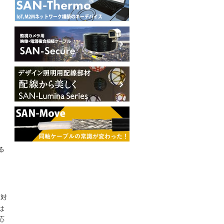
る
に対
は
応