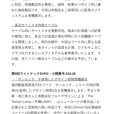
に対応。現場敷設性を重視し、細径・軽量かつ可とう性に優
れた独自製品です。今回は本製品をご採用頂いた監視カメラ
システムを実機展示します。
・多点サーミスタ内包ケーブル
ケーブル内にサーミスタを複数内包。端末の計測器への給電
や吸気に加え、多点での温度計測を同時に行う高機能ケーブ
ルを開発しました。特許出願中。今回はブース内に異なる温
度環境を再現し、各ポイントの温度を計測。ログをモニタに
グラフ出力するコンセプトモデルを参考展示いたします。そ
の他、光ファイバ複合ケーブルなどの展示を予定していま
す。
第9回ライトテックEXPO：小間番号 E23-20
・「サンルミナ」を使用したデザイン照明実機展示
屋内配線用高張力DCコード「サンルミナ」シリーズ(特許取
得)を使用したデザイン照明2点を実機展示します。手まり作
家・布仁美さんと有限会社ブルーデザインによる「The
Temari Lamp（手鞠LAMP）」はニューヨークの展示会にも
出展された芸術性の高い作品です。外径2.5mmの当社製細径
コードとLED照明を使用し、中空に光る和毬が浮いているよ