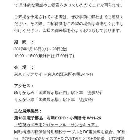
で 具体的な商談やご提案をさせていただくことが可能です。
ご来場を予定されている際は、ぜひ事前に弊社までご連絡く
ださい。その際、ご招待券をご希望の場合は遠慮なくお申し
付けください。皆様の御来場を心よりお待ちしております。
期 間 ：
2017年1月18日(水)～20日(金)
10:00～18:00(最終日は17:00終了)
会 場 ：
東京ビッグサイト(東京都江東区有明3-11-1)
アクセス：
ゆりかもめ「国際展示場正門」駅下車 徒歩3分
りんかい線「国際展示場」駅下車 徒歩7分
主な展示製品：
第18回電子部品・材料EXPO：小間番号 W11-26
・監視カメラ用2in1ケーブル「サンセキュア」
同軸構造の映像信号用細径ケーブルとDC電源線を複合。3C相
当、5C相当の2サイズでHD-CVI/TVIなどのHD伝送、UTC機能